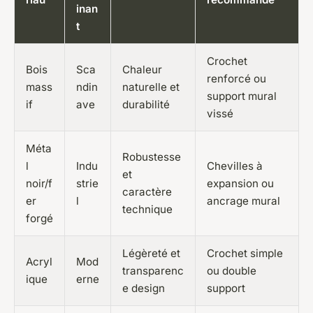
inan
t
Crochet
Bois
Sca
Chaleur
renforcé ou
mass
ndin
naturelle et
support mural
if
ave
durabilité
vissé
Méta
Robustesse
l
Indu
Chevilles à
et
noir/f
strie
expansion ou
caractère
er
l
ancrage mural
technique
forgé
Légèreté et
Crochet simple
Acryl
Mod
transparenc
ou double
ique
erne
e design
support