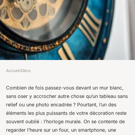
Accueil
›
Déco
DÉCO
Top 10 horloges murales
Combien de fois passez-vous devant un mur blanc,
sans oser y accrocher autre chose qu’un tableau sans
tendance pour embellir votre
relief ou une photo encadrée ? Pourtant, l’un des
décor
éléments les plus puissants de votre décoration reste
souvent oublié : l’horloge murale. On se contente de
Camil
•
21/04/2026 08:00
•
11 min de lecture
regarder l’heure sur un four, un smartphone, une