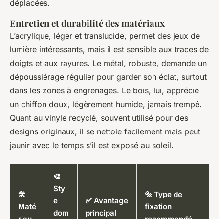
déplacées.
Entretien et durabilité des matériaux
L’acrylique, léger et translucide, permet des jeux de
lumière intéressants, mais il est sensible aux traces de
doigts et aux rayures. Le métal, robuste, demande un
dépoussiérage régulier pour garder son éclat, surtout
dans les zones à engrenages. Le bois, lui, apprécie
un chiffon doux, légèrement humide, jamais trempé.
Quant au vinyle recyclé, souvent utilisé pour des
designs originaux, il se nettoie facilement mais peut
jaunir avec le temps s’il est exposé au soleil.
🎨
Styl
🛠️
🔩 Type de
e
✅ Avantage
Maté
fixation
dom
principal
riau
recommandé