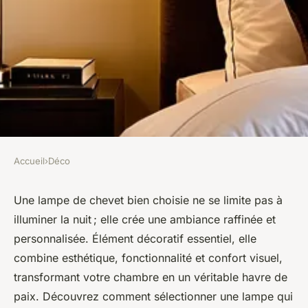
Accueil
›
Déco
DÉCO
Lampe de chevet : l'éclairage
Une lampe de chevet bien choisie ne se limite pas à
illuminer la nuit ; elle crée une ambiance raffinée et
élégant qui transforme votre
personnalisée. Élément décoratif essentiel, elle
chambre
combine esthétique, fonctionnalité et confort visuel,
transformant votre chambre en un véritable havre de
Léana
•
24 juillet 2025
•
4 min de lecture
paix. Découvrez comment sélectionner une lampe qui