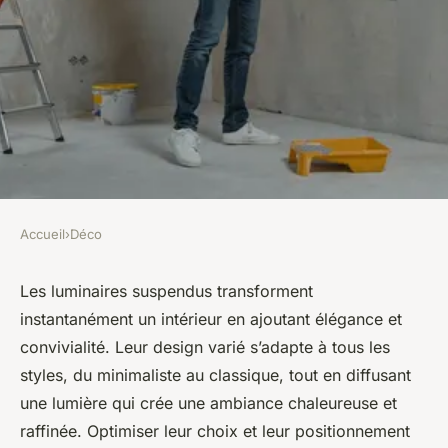
Accueil
›
Déco
DÉCO
Luminaires suspendus :
Les luminaires suspendus transforment
instantanément un intérieur en ajoutant élégance et
idéaux pour une atmosphère
convivialité. Leur design varié s’adapte à tous les
élégante et accueillante
styles, du minimaliste au classique, tout en diffusant
une lumière qui crée une ambiance chaleureuse et
Léana
•
17 février 2026
•
7 min de lecture
raffinée. Optimiser leur choix et leur positionnement