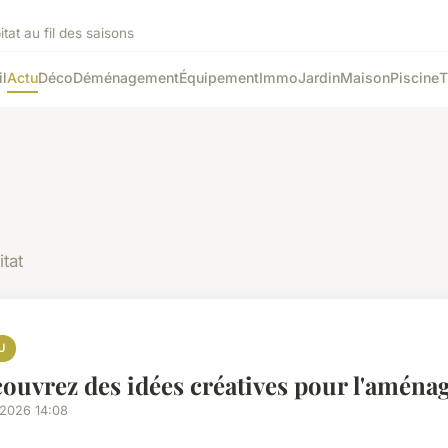
tat au fil des saisons
l
Actu
Déco
Déménagement
Équipement
Immo
Jardin
Maison
Piscine
T
itat
U
ouvrez des idées créatives pour l'aménag
/2026 14:08