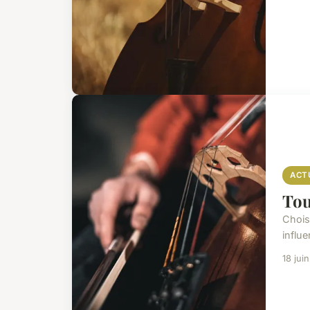
ACT
Tou
Chois
influe
18 jui