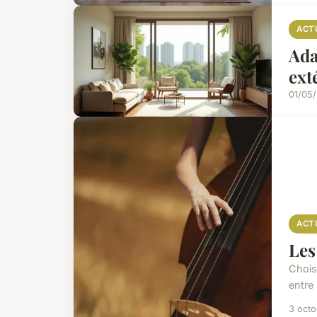
ACT
Ada
ext
01/05
ACT
Les
Chois
entre 
3 oct