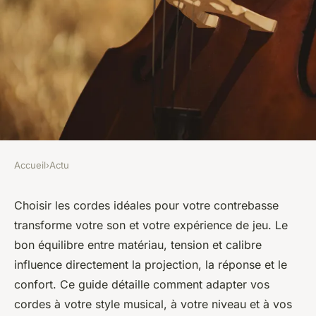
Accueil
›
Actu
ACTU
Les meilleurs choix de cordes
Choisir les cordes idéales pour votre contrebasse
transforme votre son et votre expérience de jeu. Le
pour contrebasse : guide
bon équilibre entre matériau, tension et calibre
complet
influence directement la projection, la réponse et le
confort. Ce guide détaille comment adapter vos
Léana
•
3 octobre 2025
•
6 min de lecture
cordes à votre style musical, à votre niveau et à vos