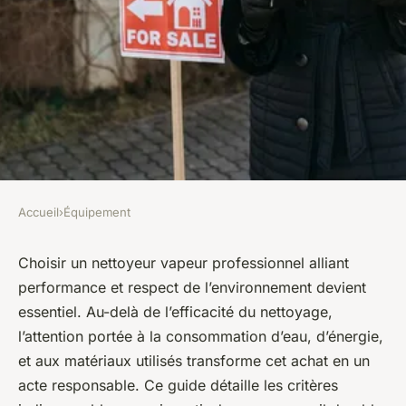
Accueil
›
Équipement
ÉQUIPEMENT
Guide d'achat des nettoyeurs
Choisir un nettoyeur vapeur professionnel alliant
performance et respect de l’environnement devient
vapeur professionnels :
essentiel. Au-delà de l’efficacité du nettoyage,
efficacité écologique
l’attention portée à la consommation d’eau, d’énergie,
et aux matériaux utilisés transforme cet achat en un
Léana
•
5 décembre 2025
•
7 min de lecture
acte responsable. Ce guide détaille les critères