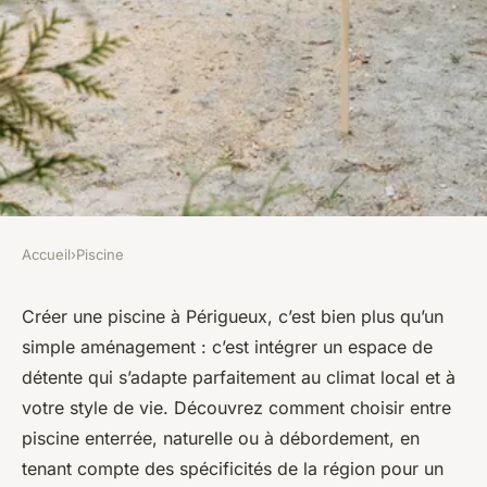
Accueil
›
Piscine
PISCINE
Idées de projets de piscine à
Créer une piscine à Périgueux, c’est bien plus qu’un
simple aménagement : c’est intégrer un espace de
périgueux : concrétisez-les !
détente qui s’adapte parfaitement au climat local et à
votre style de vie. Découvrez comment choisir entre
Léana
•
6 octobre 2025
•
7 min de lecture
piscine enterrée, naturelle ou à débordement, en
tenant compte des spécificités de la région pour un