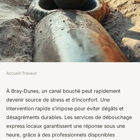
Accueil
›
Travaux
TRAVAUX
Services de débouchage
À Bray-Dunes, un canal bouché peut rapidement
devenir source de stress et d’inconfort. Une
rapide des canalisations à
intervention rapide s’impose pour éviter dégâts et
bray-dunes
désagréments durables. Les services de débouchage
express locaux garantissent une réponse sous une
Léana
•
6 octobre 2025
•
6 min de lecture
heure, grâce à des professionnels disponibles