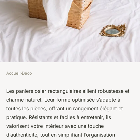
Accueil
›
Déco
DÉCO
Paniers osier rectangulaires :
Les paniers osier rectangulaires allient robustesse et
charme naturel. Leur forme optimisée s’adapte à
élégance et praticité pour
toutes les pièces, offrant un rangement élégant et
votre intérieur
pratique. Résistants et faciles à entretenir, ils
valorisent votre intérieur avec une touche
Léana
•
28 mai 2025
•
3 min de lecture
d’authenticité, tout en simplifiant l’organisation