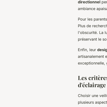
directionnel
per
ambiance apaisan
Pour les parents
Plus de recherch
l'obscurité. La 
préservant le s
Enfin, leur
desi
artisanalement e
exceptionnelle, g
Les critère
d'éclairag
Choisir une veil
plusieurs aspect