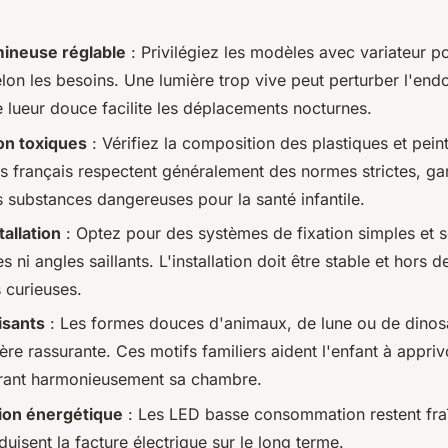
mineuse réglable
: Privilégiez les modèles avec variateur p
elon les besoins. Une lumière trop vive peut perturber l'en
e lueur douce facilite les déplacements nocturnes.
on toxiques
: Vérifiez la composition des plastiques et peint
ts français respectent généralement des normes strictes, ga
s substances dangereuses pour la santé infantile.
tallation
: Optez pour des systèmes de fixation simples et s
s ni angles saillants. L'installation doit être stable et hors 
 curieuses.
isants
: Les formes douces d'animaux, de lune ou de dinos
e rassurante. Ces motifs familiers aident l'enfant à apprivo
orant harmonieusement sa chambre.
on énergétique
: Les LED basse consommation restent fra
duisent la facture électrique sur le long terme.