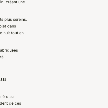
in, créant une
s plus sereins.
bjet dans
e nuit tout en
Fabriquées
ité
ion
lière sur
ndent de ces