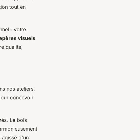
ion tout en
nel : votre
epères visuels
e qualité,
s nos ateliers.
 pour concevoir
nés. Le bois
 harmonieusement
s'agisse d'un