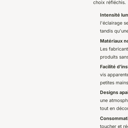
choix réfléchis.
Intensité lu
l'éclairage s
tandis qu'un
Matériaux n
Les fabrican
produits san
Facilité d'ins
vis apparente
petites mains
Designs apa
une atmosphèr
tout en déc
Consommati
toucher et ré