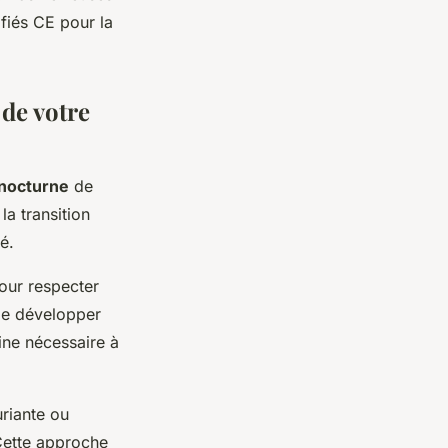
ifiés CE pour la
 de votre
 nocturne
de
la transition
é.
pour respecter
de développer
ine nécessaire à
uriante ou
 Cette approche