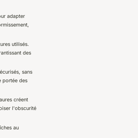
our adapter
dormissement,
ures utilisés.
rantissant des
écurisés, sans
de portée des
aures créent
iser l'obscurité
îches au