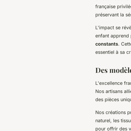
française privil
préservant la sé
L'impact se rév
enfant apprend 
constants
. Cet
essentiel à sa c
Des modèles
L'excellence fr
Nos artisans all
des pièces uniqu
Nos créations p
naturel, les ti
pour offrir des 