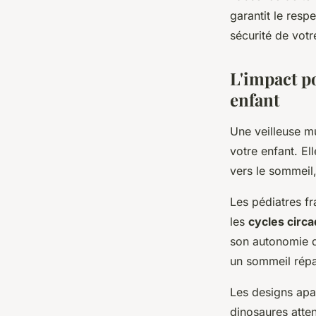
garantit le resp
sécurité de votr
L'impact po
enfant
Une veilleuse m
votre enfant. El
vers le sommeil,
Les pédiatres fr
les
cycles circa
son autonomie d
un sommeil répa
Les designs apai
dinosaures atte