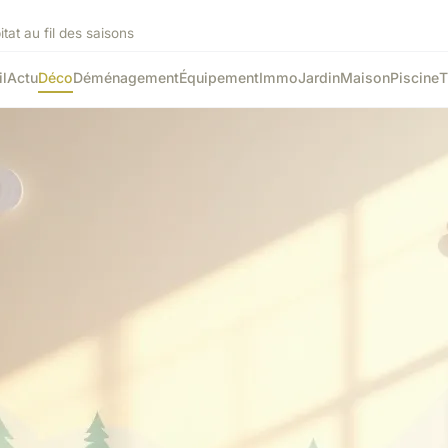
tat au fil des saisons
l
Actu
Déco
Déménagement
Équipement
Immo
Jardin
Maison
Piscine
T