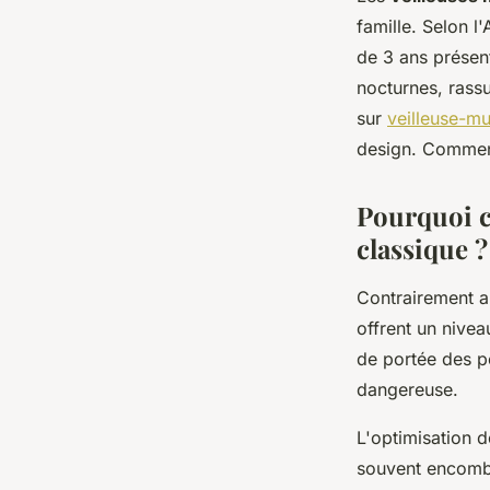
famille. Selon l
Léana
•
18 février 2026
•
8 min de lecture
de 3 ans présen
nocturnes, rassu
sur
veilleuse-mu
design. Comment 
Pourquoi c
classique ?
Contrairement au
offrent un nivea
de portée des pe
dangereuse.
L'optimisation 
souvent encombr