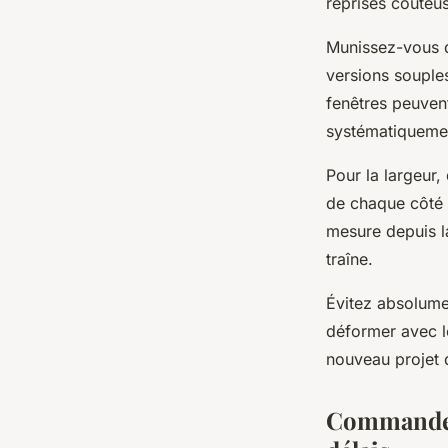
reprises coûteu
Munissez-vous d'
versions souples
fenêtres peuven
systématiquemen
Pour la largeur
de chaque côté 
mesure depuis la
traîne.
Évitez absolume
déformer avec le
nouveau projet d
Commander 