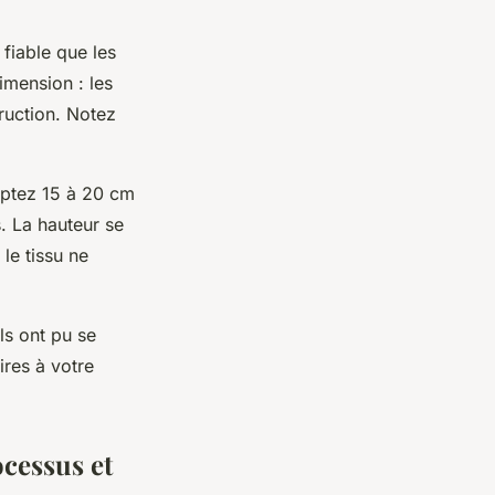
fiable que les
imension : les
ruction. Notez
mptez 15 à 20 cm
. La hauteur se
le tissu ne
ls ont pu se
ires à votre
cessus et