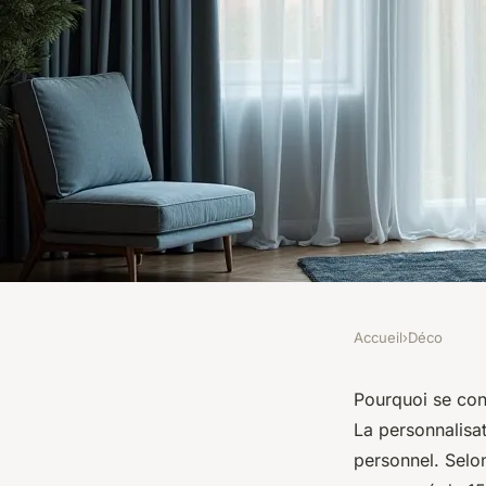
Accueil
›
Déco
DÉCO
Rideaux sur mesure 
Pourquoi se con
La personnalisat
intérieur avec fines
personnel. Selon