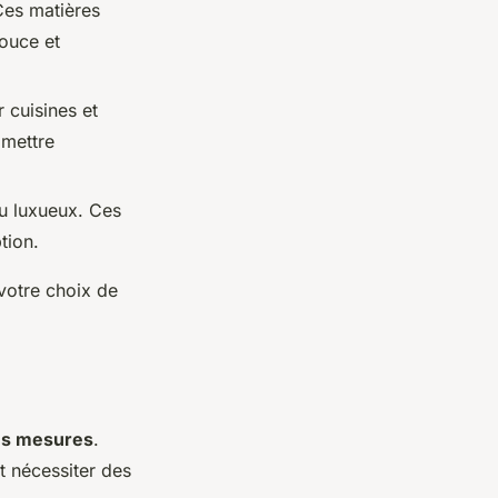
 Ces matières
douce et
 cuisines et
omettre
du luxueux. Ces
tion.
votre choix de
es mesures
.
t nécessiter des