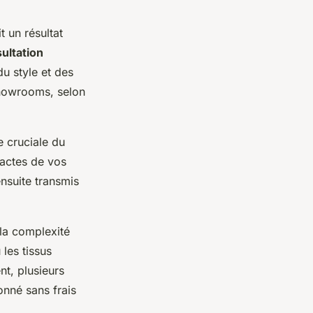
 un résultat
ultation
u style et des
showrooms, selon
e cruciale du
xactes de vos
ensuite transmis
la complexité
 les tissus
t, plusieurs
onné sans frais