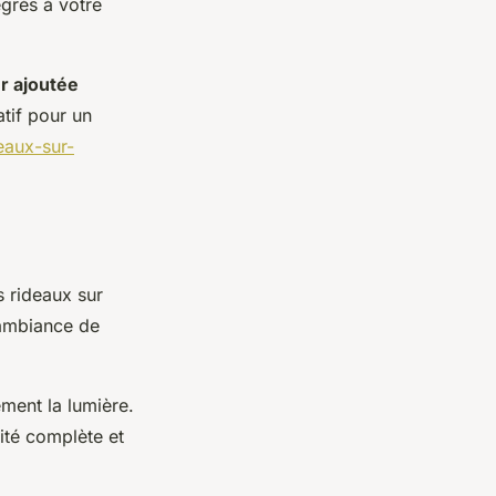
égrés à votre
r ajoutée
atif pour un
eaux-sur-
s rideaux sur
'ambiance de
ment la lumière.
ité complète et