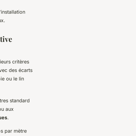
installation
ux.
tive
eurs critères
avec des écarts
e ou le lin
tres standard
ou aux
ques
.
s par mètre