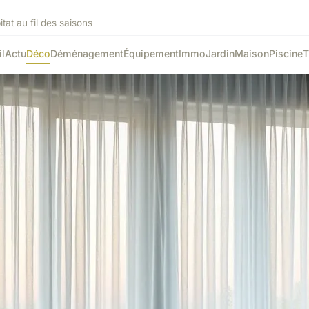
tat au fil des saisons
l
Actu
Déco
Déménagement
Équipement
Immo
Jardin
Maison
Piscine
T