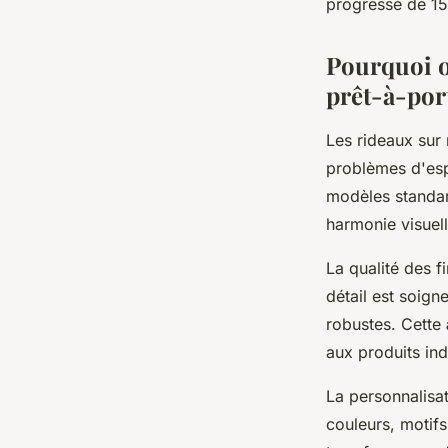
progressé de 15
Léana
•
19 février 2026
•
8 min de lecture
Pourquoi o
prêt-à-por
Les rideaux sur
problèmes d'esp
modèles standar
harmonie visuel
La qualité des f
détail est soign
robustes. Cette
aux produits ind
La personnalisat
couleurs, motifs