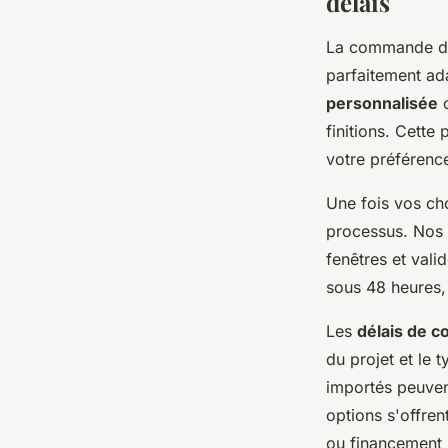
délais
La commande de 
parfaitement ad
personnalisée
o
finitions. Cett
votre préférenc
Une fois vos cho
processus. Nos 
fenêtres et vali
sous 48 heures,
Les
délais de c
du projet et le 
importés peuven
options s'offre
ou financement 