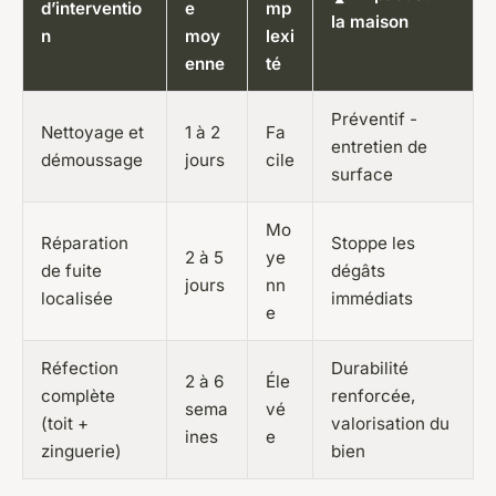
d’interventio
e
mp
la maison
n
moy
lexi
enne
té
Préventif -
Nettoyage et
1 à 2
Fa
entretien de
démoussage
jours
cile
surface
Mo
Réparation
Stoppe les
2 à 5
ye
de fuite
dégâts
jours
nn
localisée
immédiats
e
Réfection
Durabilité
2 à 6
Éle
complète
renforcée,
sema
vé
(toit +
valorisation du
ines
e
zinguerie)
bien