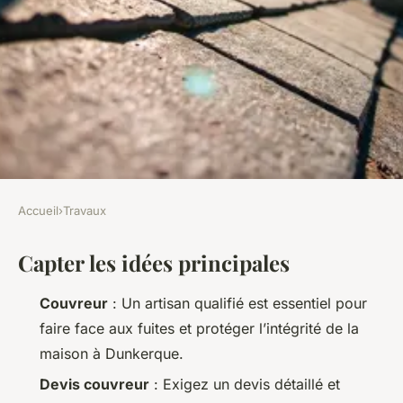
Accueil
›
Travaux
TRAVAUX
Capter les idées principales
Les meilleurs couvreurs à
Dunkerque en 2023
Couvreur
: Un artisan qualifié est essentiel pour
faire face aux fuites et protéger l’intégrité de la
Auberte
•
26/03/2026 18:01
•
9 min de lecture
maison à Dunkerque.
Devis couvreur
: Exigez un devis détaillé et