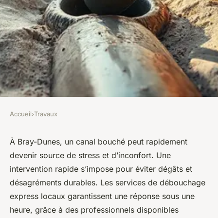
Accueil
›
Travaux
TRAVAUX
Services de débouchage
À Bray-Dunes, un canal bouché peut rapidement
devenir source de stress et d’inconfort. Une
rapide des canalisations à
intervention rapide s’impose pour éviter dégâts et
bray-dunes
désagréments durables. Les services de débouchage
express locaux garantissent une réponse sous une
Léana
•
6 octobre 2025
•
6 min de lecture
heure, grâce à des professionnels disponibles