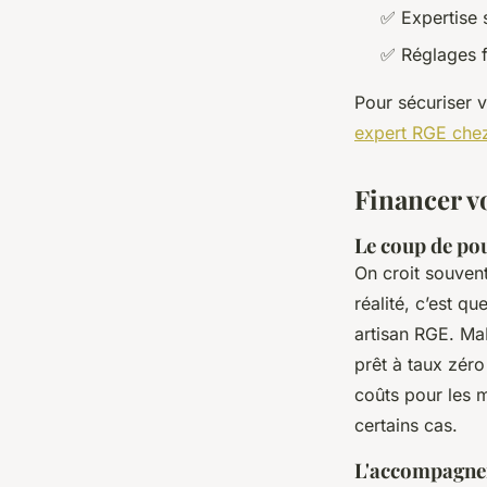
✅
Expertise s
✅
Réglages f
Pour sécuriser v
expert RGE chez
Financer vo
Le coup de pou
On croit souven
réalité, c’est q
artisan RGE. MaP
prêt à taux zéro
coûts pour les 
certains cas.
L'accompagnem