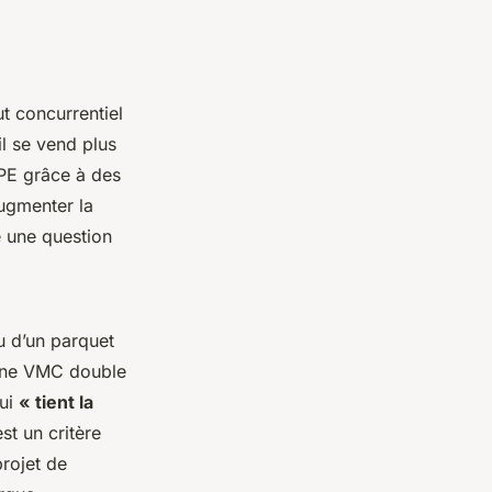
t concurrentiel
l se vend plus
DPE grâce à des
ugmenter la
e une question
u d’un parquet
 une VMC double
qui
« tient la
st un critère
projet de