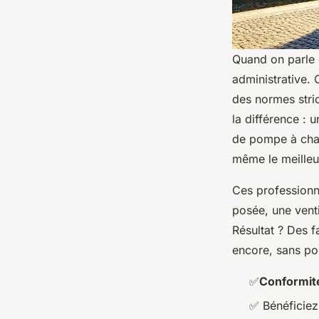
Quand on parle 
administrative. 
des normes strict
la différence : 
de pompe à chal
même le meilleur
Ces professionn
posée, une vent
Résultat ? Des f
encore, sans po
✅
Conformit
✅
Bénéficiez