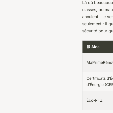
Là où beaucoup r
classés, ou mauv
annulent - le ve
seulement : il g
sécurité pour qu
📘 Aide
MaPrimeRéno
Certificats d’
d’Énergie (CE
Éco-PTZ