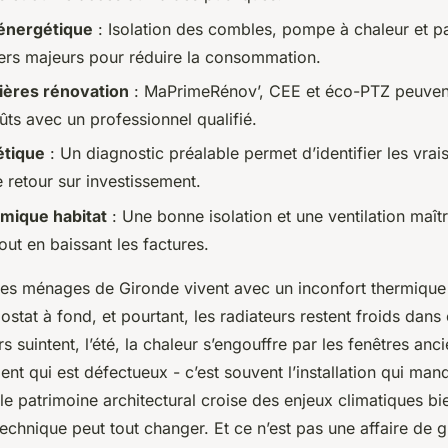
énergétique
: Isolation des combles, pompe à chaleur et p
iers majeurs pour réduire la consommation.
ières rénovation
: MaPrimeRénov’, CEE et éco-PTZ peuvent
ts avec un professionnel qualifié.
étique
: Un diagnostic préalable permet d’identifier les vrai
e retour sur investissement.
rmique habitat
: Une bonne isolation et une ventilation maît
tout en baissant les factures.
s ménages de Gironde vivent avec un inconfort thermique 
ostat à fond, et pourtant, les radiateurs restent froids dans
rs suintent, l’été, la chaleur s’engouffre par les fenêtres anc
nt qui est défectueux - c’est souvent l’installation qui man
e patrimoine architectural croise des enjeux climatiques bie
echnique peut tout changer. Et ce n’est pas une affaire de 