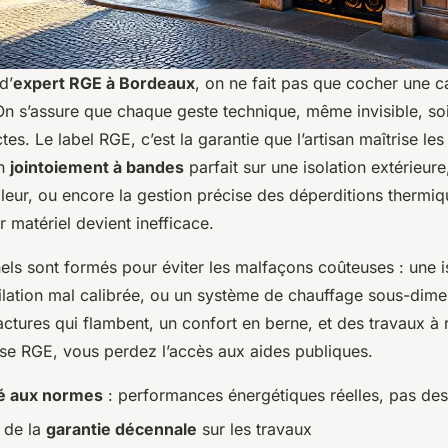
d’
expert RGE à Bordeaux
, on ne fait pas que cocher une c
On s’assure que chaque geste technique, même invisible, soi
es. Le label RGE, c’est la garantie que l’artisan maîtrise les 
un
jointoiement à bandes
parfait sur une isolation extérieure
eur, ou encore la gestion précise des déperditions thermiq
 matériel devient inefficace.
els sont formés pour éviter les malfaçons coûteuses : une i
ilation mal calibrée, ou un système de chauffage sous-dime
actures qui flambent, un confort en berne, et des travaux à r
se RGE, vous perdez l’accès aux aides publiques.
é aux normes
: performances énergétiques réelles, pas de
 de la
garantie décennale
sur les travaux