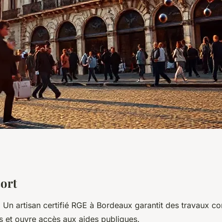
expert RGE à
sort
 Un artisan certifié RGE à Bordeaux garantit des travaux co
rojets
s et ouvre accès aux aides publiques.