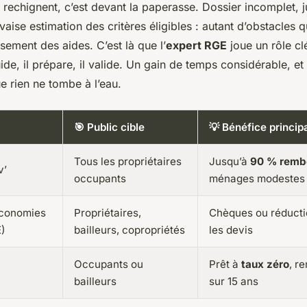
echignent, c’est devant la paperasse. Dossier incomplet, ju
aise estimation des critères éligibles : autant d’obstacles q
rsement des aides. C’est là que l’
expert RGE
joue un rôle cl
uide, il prépare, il valide. Un gain de temps considérable, et
e rien ne tombe à l’eau.
🎯 Public cible
💡 Bénéfice princip
Tous les propriétaires
Jusqu’à
90 % remb
v’
occupants
ménages modestes
Économies
Propriétaires,
Chèques ou réductio
E)
bailleurs, copropriétés
les devis
Occupants ou
Prêt à
taux zéro
, r
bailleurs
sur 15 ans