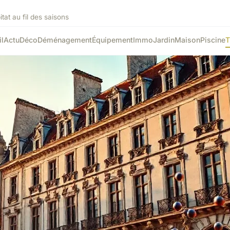
tat au fil des saisons
l
Actu
Déco
Déménagement
Équipement
Immo
Jardin
Maison
Piscine
T