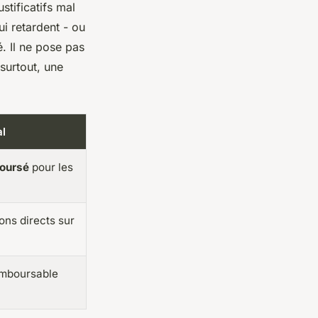
stificatifs mal
ui retardent - ou
é. Il ne pose pas
 surtout, une
al
oursé
pour les
ns directs sur
emboursable