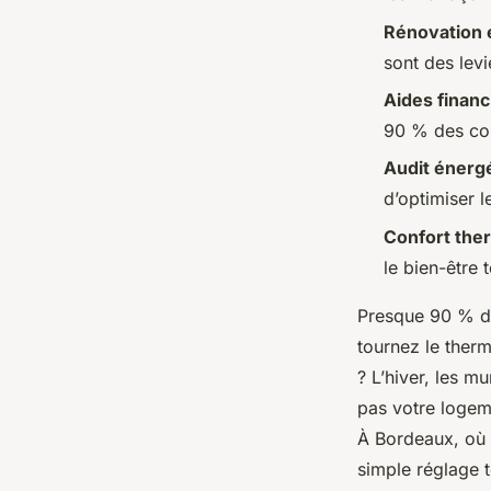
Rénovation 
Auberte
•
24/04/2026 16:23
•
12 min de lecture
sont des lev
Aides financ
90 % des coû
Audit énerg
d’optimiser l
Confort the
le bien-être 
Presque 90 % de
tournez le therm
? L’hiver, les mu
pas votre logeme
À Bordeaux, où l
simple réglage t