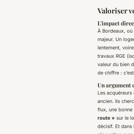
Valoriser 
L'impact direc
À Bordeaux, où 
majeur. Un loge
lentement, voire
travaux RGE (is
valeur du bien d
de chiffre : c’e
Un argument d
Les acquéreurs 
ancien. Ils che
flux, une bonne 
route »
sur le l
décisif. Et dans