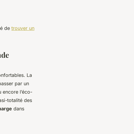
llé de
trouver un
nde
nfortables. La
passer par un
u encore l’éco-
si-totalité des
harge
dans