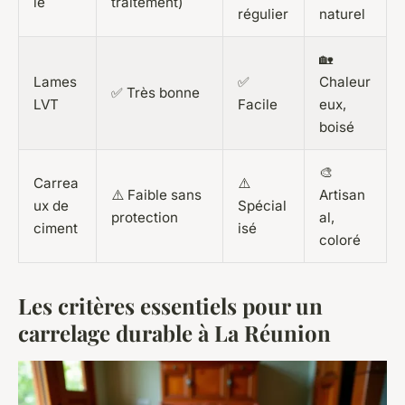
le
traitement)
régulier
naturel
🏡
Lames
✅
Chaleur
✅ Très bonne
LVT
Facile
eux,
boisé
🎨
Carrea
⚠️
⚠️ Faible sans
Artisan
ux de
Spécial
protection
al,
ciment
isé
coloré
Les critères essentiels pour un
carrelage durable à La Réunion