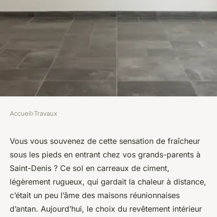
Accueil
›
Travaux
TRAVAUX
Comment choisir vos carreaux
Vous vous souvenez de cette sensation de fraîcheur
sous les pieds en entrant chez vos grands-parents à
intérieur à La Réunion ?
Saint-Denis ? Ce sol en carreaux de ciment,
légèrement rugueux, qui gardait la chaleur à distance,
Auberte
•
19/05/2026 20:58
•
11 min de lecture
c’était un peu l’âme des maisons réunionnaises
d’antan. Aujourd’hui, le choix du revêtement intérieur