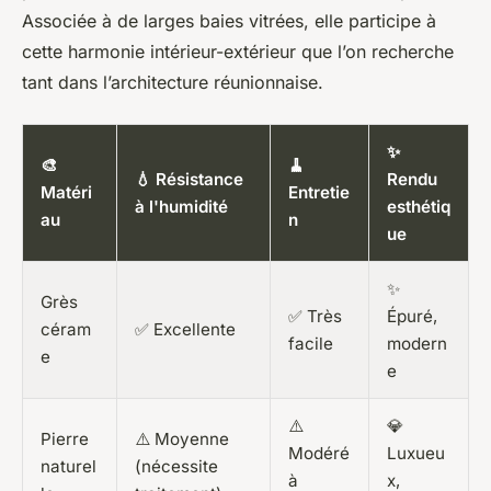
Associée à de larges baies vitrées, elle participe à
cette harmonie intérieur-extérieur que l’on recherche
tant dans l’architecture réunionnaise.
✨
🎨
🧹
💧 Résistance
Rendu
Matéri
Entretie
à l'humidité
esthétiq
au
n
ue
✨
Grès
✅ Très
Épuré,
céram
✅ Excellente
facile
modern
e
e
⚠️
💎
Pierre
⚠️ Moyenne
Modéré
Luxueu
naturel
(nécessite
à
x,