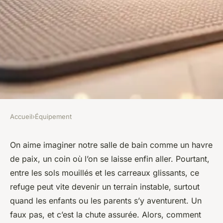
Accueil
›
Équipement
ÉQUIPEMENT
Top 5 tapis de baignoire
On aime imaginer notre salle de bain comme un havre
de paix, un coin où l’on se laisse enfin aller. Pourtant,
antidérapants pour votre
entre les sols mouillés et les carreaux glissants, ce
sécurité
refuge peut vite devenir un terrain instable, surtout
quand les enfants ou les parents s’y aventurent. Un
Fabien
•
11/05/2026 09:32
•
10 min de lecture
faux pas, et c’est la chute assurée. Alors, comment