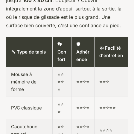
jusqu’à
100 x 40 cm
. L’objectif ? Couvrir
intégralement la zone d’appui, surtout à la sortie, là
où le risque de glissade est le plus grand. Une
surface bien couverte, c’est une confiance au pied.
👣
🛡️
🧼 Facilité
🔧 Type de tapis
Con
Adhér
d'entretien
fort
ence
Mousse à
⭐⭐
mémoire de
⭐⭐
⭐⭐⭐⭐
⭐⭐⭐
forme
⭐
⭐⭐
PVC classique
⭐⭐⭐⭐
⭐⭐⭐⭐⭐
⭐
Caoutchouc
⭐⭐
⭐⭐⭐⭐
⭐⭐⭐⭐