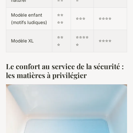
naturel
⭐⭐
⭐
Modèle enfant
⭐⭐
⭐⭐⭐
⭐⭐⭐⭐
(motifs ludiques)
⭐⭐
⭐⭐
⭐⭐⭐⭐
Modèle XL
⭐⭐⭐⭐
⭐
⭐
Le confort au service de la sécurité :
les matières à privilégier