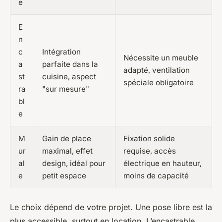
e
E
n
c
Intégration
Nécessite un meuble
a
parfaite dans la
adapté, ventilation
st
cuisine, aspect
spéciale obligatoire
ra
"sur mesure"
bl
e
M
Gain de place
Fixation solide
ur
maximal, effet
requise, accès
al
design, idéal pour
électrique en hauteur,
e
petit espace
moins de capacité
Le choix dépend de votre projet. Une pose libre est la
plus accessible, surtout en location. L’encastrable