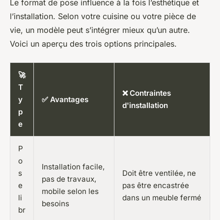
Le format de pose influence à la fois l’esthétique et
l’installation. Selon votre cuisine ou votre pièce de
vie, un modèle peut s’intégrer mieux qu’un autre.
Voici un aperçu des trois options principales.
🚀
T
❌ Contraintes
y
✅ Avantages
d'installation
p
e
P
o
Installation facile,
s
Doit être ventilée, ne
pas de travaux,
e
pas être encastrée
mobile selon les
li
dans un meuble fermé
besoins
br