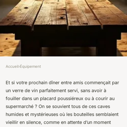
Accueil
›
Équipement
ÉQUIPEMENT
Découvrez la cave a vin 10
Et si votre prochain dîner entre amis commençait par
un verre de vin parfaitement servi, sans avoir à
bouteilles pour votre cuisine
fouiller dans un placard poussiéreux ou à courir au
moderne
supermarché ? On se souvient tous de ces caves
humides et mystérieuses où les bouteilles semblaient
Fabien
•
17/03/2026 08:23
•
12 min de lecture
vieillir en silence, comme en attente d’un moment