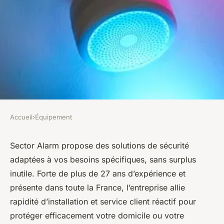
Accueil
›
Équipement
ÉQUIPEMENT
Sector alarm : des solutions de
Sector Alarm propose des solutions de sécurité
adaptées à vos besoins spécifiques, sans surplus
sécurité à votre portée
inutile. Forte de plus de 27 ans d’expérience et
présente dans toute la France, l’entreprise allie
Léana
•
16 juin 2025
•
6 min de lecture
rapidité d’installation et service client réactif pour
protéger efficacement votre domicile ou votre