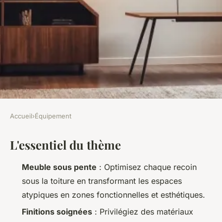
Accueil
›
Équipement
ÉQUIPEMENT
L'essentiel du thème
Top 5 meubles sous pente pour
un espace organisé et élégant
Meuble sous pente
: Optimisez chaque recoin
sous la toiture en transformant les espaces
Fabien
•
20/04/2026 07:18
•
8 min de lecture
atypiques en zones fonctionnelles et esthétiques.
Finitions soignées
: Privilégiez des matériaux