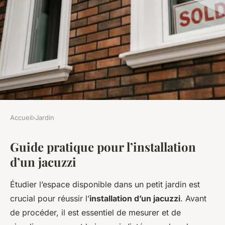
Accueil
›
Jardin
JARDIN
Guide pratique pour l’installation
Profitez d'un spa chez vous :
d’un jacuzzi
installation d'un jacuzzi dans
un petit jardin
Étudier l’espace disponible dans un petit jardin est
crucial pour réussir l’
installation d’un jacuzzi
. Avant
Léana
•
20 décembre 2024
•
6 min de lecture
de procéder, il est essentiel de mesurer et de