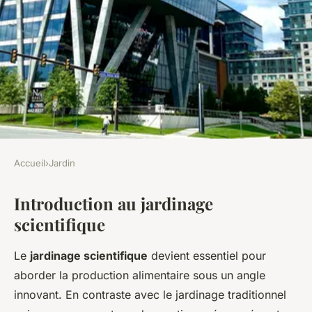
Accueil
›
Jardin
JARDIN
Introduction au jardinage
Comment faire de votre jardin
scientifique
un laboratoire comme celui de
la NASA
Le
jardinage scientifique
devient essentiel pour
aborder la production alimentaire sous un angle
Léana
•
20 décembre 2024
•
6 min de lecture
innovant. En contraste avec le jardinage traditionnel