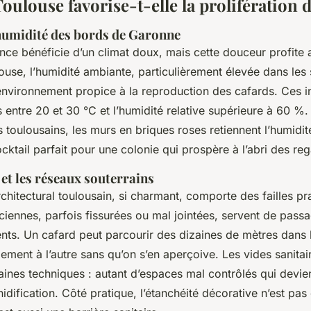
ulouse favorise-t-elle la prolifération d
'humidité des bords de Garonne
nce bénéficie d’un climat doux, mais cette douceur profite 
ouse, l’humidité ambiante, particulièrement élevée dans les 
environnement propice à la reproduction des cafards. Ces i
 entre 20 et 30 °C et l’humidité relative supérieure à 60 %.
toulousains, les murs en briques roses retiennent l’humidité
cocktail parfait pour une colonie qui prospère à l’abri des re
 et les réseaux souterrains
chitectural toulousain, si charmant, comporte des failles pr
ciennes, parfois fissurées ou mal jointées, servent de passa
nts. Un cafard peut parcourir des dizaines de mètres dans 
ement à l’autre sans qu’on s’en aperçoive. Les vides sanitair
gaines techniques : autant d’espaces mal contrôlés qui devi
 nidification. Côté pratique, l’étanchéité décorative n’est pa