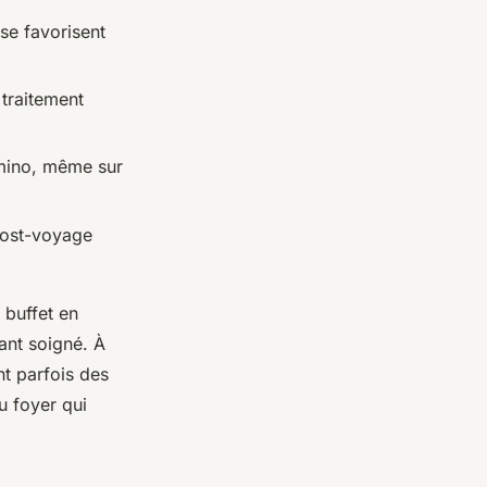
se favorisent
 traitement
omino, même sur
post-voyage
 buffet en
ant soigné. À
ent parfois des
du foyer qui