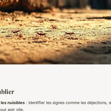
éradiquer les
ublier
 les nuisibles
: Identifier les signes comme les déjections,
ur agir vite.