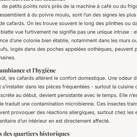
de petits points noirs près de la machine à café ou du frig
ressemblent à du poivre moulu, sont l’un des signes les plus
e cafards. On les trouve souvent le long des plinthes ou da
blatte vue furtivement ne signifie pas une unique intruse : e
ence d’une colonie bien établie, notamment dans les murs ou
ufs, logés dans des poches appelées oothèques, peuvent p
maines.
'ambiance et l'hygiène
ût, les cafards altèrent le confort domestique. Une odeur 
 s’installer dans les pièces fréquentées - surtout la cuisine o
iscrète au début, devient persistante avec le temps. Elle n’
le traduit une contamination microbienne. Ces insectes tran
vent provoquer des réactions allergiques, surtout chez les 
sanitaire d’un intérieur en est directement affecté.
és des quartiers historiques