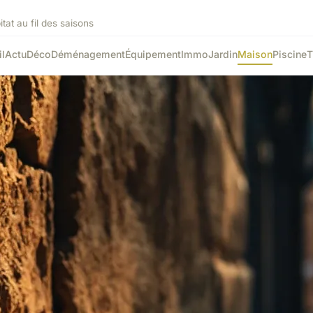
tat au fil des saisons
l
Actu
Déco
Déménagement
Équipement
Immo
Jardin
Maison
Piscine
T