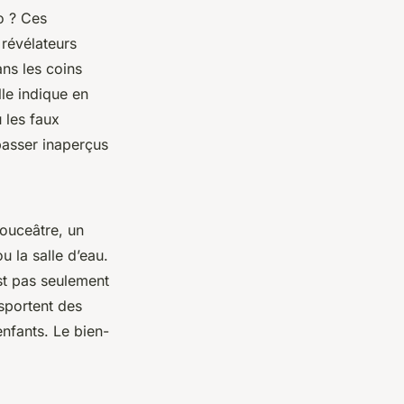
o ? Ces
 révélateurs
ns les coins
lle indique en
 les faux
asser inaperçus
douceâtre, un
u la salle d’eau.
est pas seulement
sportent des
enfants. Le bien-