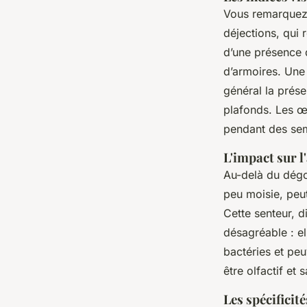
Vous remarquez 
déjections, qui 
d’une présence d
d’armoires. Une 
général la prés
plafonds. Les œ
pendant des se
L'impact sur l
Au-delà du dégo
peu moisie, peut
Cette senteur, d
désagréable : el
bactéries et peu
être olfactif et 
Les spécificit