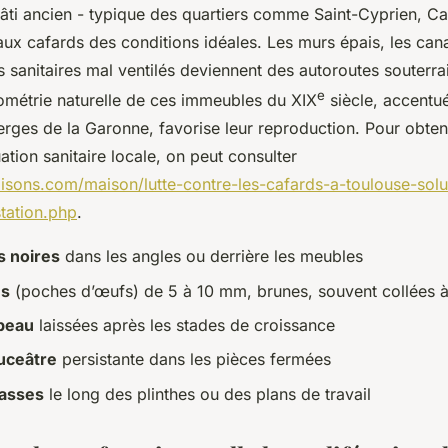
bâti ancien - typique des quartiers comme Saint-Cyprien, 
aux cafards des conditions idéales. Les murs épais, les cana
des sanitaires mal ventilés deviennent des autoroutes souterr
e
rométrie naturelle de ces immeubles du XIX
siècle, accentué
rges de la Garonne, favorise leur reproduction. Pour obten
uation sanitaire locale, on peut consulter
aisons.com/maison/lutte-contre-les-cafards-a-toulouse-solu
station.php
.
s noires
dans les angles ou derrière les meubles
es
(poches d’œufs) de 5 à 10 mm, brunes, souvent collées à 
peau
laissées après les stades de croissance
uceâtre
persistante dans les pièces fermées
rasses
le long des plinthes ou des plans de travail