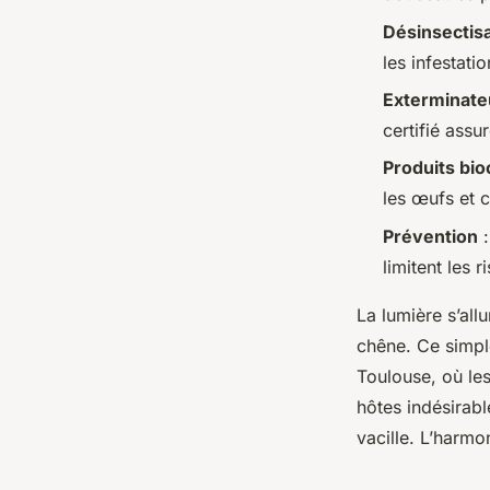
Désinsectis
Aubine
•
27/04/2026 09:15
•
10 min de lecture
les infestati
Exterminate
certifié assu
Produits bio
les œufs et 
Prévention
:
limitent les r
La lumière s’all
chêne. Ce simpl
Toulouse, où les 
hôtes indésirable
vacille. L’harmo