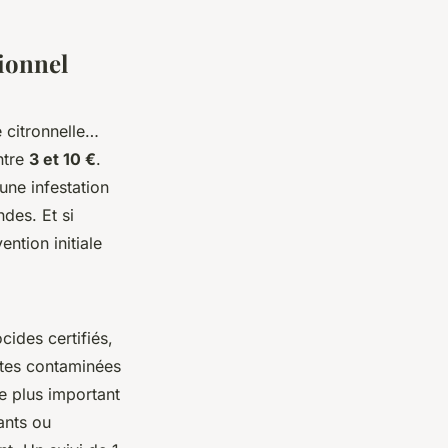
sionnel
e citronnelle…
ntre
3 et 10 €
.
une infestation
ndes. Et si
ention initiale
cides certifiés,
attes contaminées
e plus important
ants ou