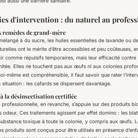
est aussi une barrière sanitaire.
ies d'intervention : du naturel au profes
es remèdes de grand-mère
élangé à du sucre, les huiles essentielles de lavande ou d
turelles ont le mérite d’être accessibles et peu coûteuses, e
ir comme répulsifs temporaires, mais leur efficacité contre 
limitée. Elles ne touchent pas aux œufs ni aux colonies profo
soi-même est compréhensible, il faut savoir que rater l’interv
 situation : les cafards se dispersent davantage.
 la désinsectisation certifiée
 professionnelle, en revanche, s’appuie sur des produits bio
s odeur. Ces traitements agissent par effet domino : les bl
substance toxique à toute la colonie, y compris aux œufs. L
es produits sont conçus pour être utilisés en présence d’enf