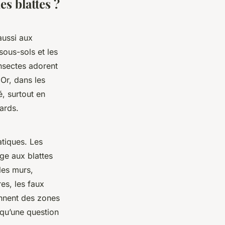
es blattes ?
aussi aux
sous-sols et les
nsectes adorent
 Or, dans les
, surtout en
gards.
atiques. Les
ge aux blattes
les murs,
es, les faux
ennent des zones
s qu’une question