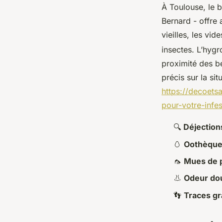
À Toulouse, le 
Bernard - offre 
vieilles, les vi
insectes. L’hyg
proximité des be
précis sur la sit
https://decoets
pour-votre-infe
🔍
Déjection
🥚
Oothèqu
🦟
Mues de 
👃
Odeur do
👣
Traces g