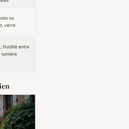
alés
bois ou
m, verre
 fluidité entre
, lumière
ien