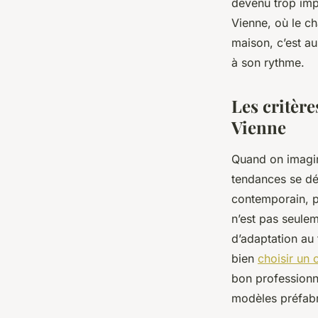
devenu trop impo
Vienne, où le ch
Jérôme
•
13/05/2026 19:41
•
8 min de lecture
maison, c’est au
à son rythme.
Les critèr
Vienne
Quand on imagin
tendances se déga
contemporain, pl
n’est pas seule
d’adaptation au 
bien
choisir un 
bon professionn
modèles préfabr