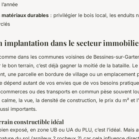
 l’année
 matériaux durables
: privilégier le bois local, les enduits 
yclés
n implantation dans le secteur immobilier
 comme dans les communes voisines de Bessines-sur-Garte
 le bon terrain, c’est déjà gagner la moitié de la bataille. Le
ent, une parcelle en bordure de village ou un emplacement p
 dépend autant de vos envies que de vos besoins pratique
 commerces ou des transports en commun pèse souvent lou
 calme, la vue, la densité de construction, le prix du m² et l’
aussi importants.
rrain constructible idéal
 bien exposé, en zone UB ou UA du PLU, c’est l’idéal. Mais att
a nature du sol (argileux ? rocheux ?) car cela influence dire