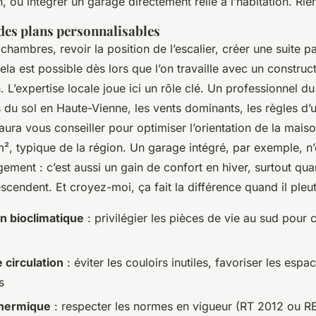
, ou intégrer un garage directement relié à l’habitation. Rien
des plans personnalisables
chambres, revoir la position de l’escalier, créer une suite p
cela est possible dès lors que l’on travaille avec un construc
. L’expertise locale joue ici un rôle clé. Un professionnel d
és du sol en Haute-Vienne, les vents dominants, les règles d
saura vous conseiller pour optimiser l’orientation de la maiso
², typique de la région. Un garage intégré, par exemple, n’
ement : c’est aussi un gain de confort en hiver, surtout qua
cendent. Et croyez-moi, ça fait la différence quand il pleut
on bioclimatique
: privilégier les pièces de vie au sud pour 
e circulation
: éviter les couloirs inutiles, favoriser les esp
s
thermique
: respecter les normes en vigueur (RT 2012 ou R