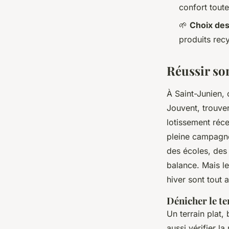
confort toute
🌱
Choix des
produits rec
Réussir so
À Saint-Junien,
Jouvent, trouver
lotissement réc
pleine campagne
des écoles, des
balance. Mais le
hiver sont tout 
Dénicher le te
Un terrain plat,
aussi vérifier l