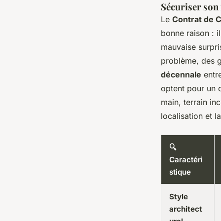
Sécuriser son
Le
Contrat de C
bonne raison : i
mauvaise surpris
problème, des 
décennale
entre
optent pour un c
main, terrain i
localisation et l
🔍
Caractéri
stique
Style
architect