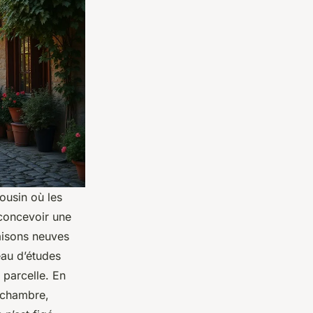
ousin où les
 concevoir une
aisons neuves
eau d’études
 parcelle. En
e chambre,