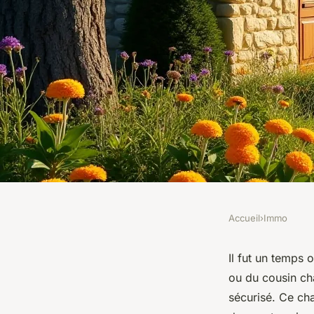
Accueil
›
Immo
IMMO
Réussir la construct
Il fut un temps 
ou du cousin cha
maison à Saint Juni
sécurisé. Ce ch