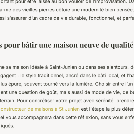
rtant pour être laissé au bon vouloir de l’improvisation. D
arme des vieilles pierres côtoie une modernité bien pensée,
ssi s’assurer d’un cadre de vie durable, fonctionnel, et par
es pour bâtir une maison neuve de qualit
e sa maison idéale à Saint-Junien ou dans ses alentours, 
gent : le style traditionnel, ancré dans le bâti local, et l’ha
us épuré, souvent tourné vers la lumière. Choisir entre l’un 
ment une question de goût, mais aussi de mode de vie, de b
terrain. Pour concrétiser votre projet avec sérénité, prendr
constructeur de maisons à St Junien
est l'étape la plus déte
el vous accompagnera dans cette réflexion, sans vous enf
iqués.