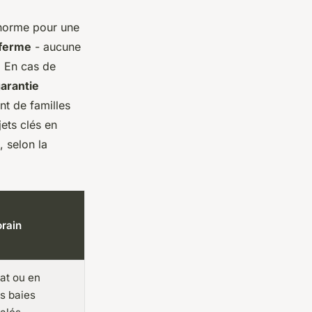
norme pour une
 ferme
- aucune
. En cas de
arantie
nt de familles
ets clés en
, selon la
rain
lat ou en
s baies