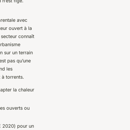
 n’est figé.
arentale avec
teur ouvert à la
u secteur connaît
’urbanisme
n sur un terrain
est pas qu’une
nd les
 à torrents.
capter la chaleur
aces ouverts ou
E 2020) pour un