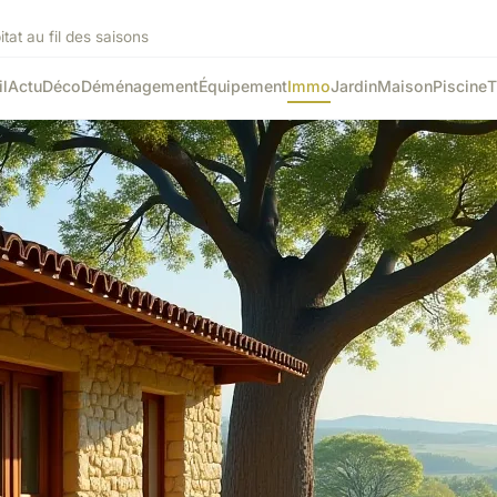
tat au fil des saisons
l
Actu
Déco
Déménagement
Équipement
Immo
Jardin
Maison
Piscine
T