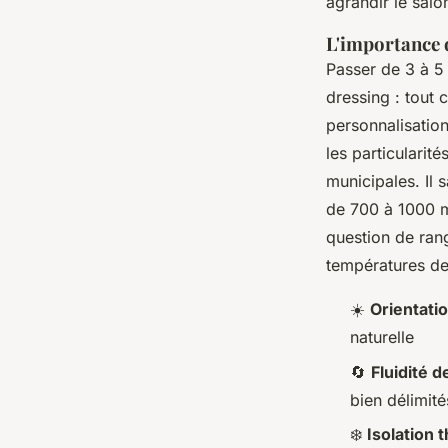
agrandir le salon
L'importance 
Passer de 3 à 5 
dressing : tout 
personnalisation
les particularit
municipales. Il 
de 700 à 1000 m
question de rang
températures des
☀️
Orientati
naturelle
🔄
Fluidité d
bien délimité
❄️
Isolation 