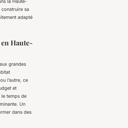
ans la Haute-
 construire sa
faitement adapté
é en Haute-
deux grandes
bitat
ou l’autre, ce
udget et
e le temps de
rminante. Un
ermer dans des