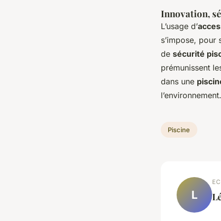
Innovation, sé
L’usage d’
acces
s’impose, pour s
de
sécurité pis
prémunissent le
dans une
pisci
l’environnement
Piscine
EC
L
L