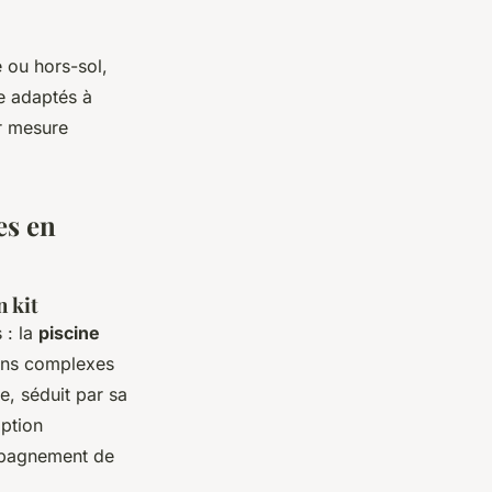
e ou hors-sol,
re adaptés à
r mesure
es en
n kit
 : la
piscine
ains complexes
e, séduit par sa
option
ompagnement de