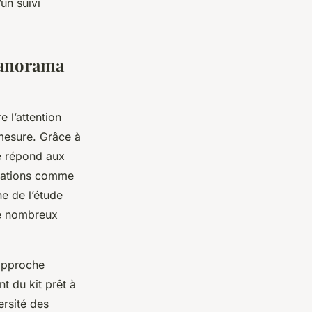
un suivi
panorama
re l’attention
 mesure. Grâce à
té répond aux
ovations comme
e de l’étude
 de nombreux
approche
t du kit prêt à
ersité des