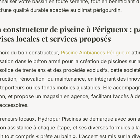
liser votre bassin en toute sérénité, tout en bénéficiant d’
d’une qualité durable adaptée au climat périgourdin.
 constructeur de piscine à Périgueux : 
ises locales et services proposés
choix du bon constructeur,
Piscine Ambiances Périgueux
atti
sation dans le béton armé pour la création de piscines sur
olide de trente ans et des procédés exclusifs, cette socié
truction, rénovation, ou maintenance, en intégrant des inn
toporteurs ou les fonds mobiles ajustables. Elle accompagn
ison, et propose un magasin en agence, facilitant l’accès à
accessoires.
preneurs locaux, Hydropur Piscines se démarque avec son 
on assistance à chaque étape, et ses diverses formules allan
ait tout compris « prête au bain ». L’accent est mis sur la div