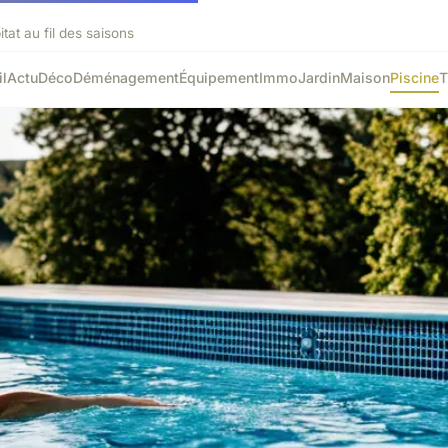
tat au fil des saisons
l
Actu
Déco
Déménagement
Équipement
Immo
Jardin
Maison
Piscine
T