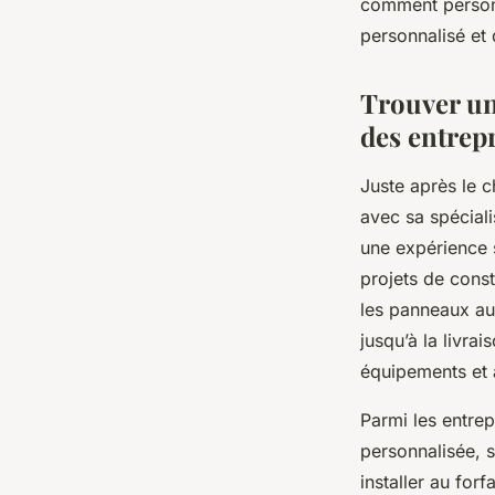
comment personna
personnalisé et 
Léana
•
5 juillet 2025
•
4 min de lecture
Trouver un
des entrepr
Juste après le 
avec sa spéciali
une expérience s
projets de cons
les panneaux au
jusqu’à la livra
équipements et 
Parmi les entre
personnalisée, s
installer au forf