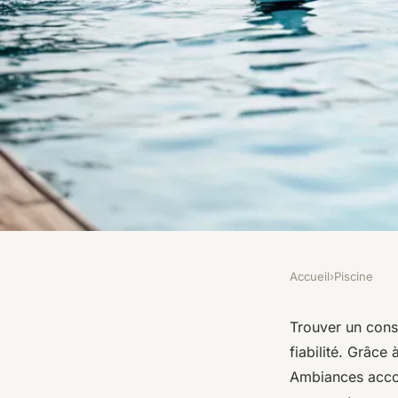
Accueil
›
Piscine
PISCINE
Constructeur de pis
Trouver un const
fiabilité. Grâce
vos projets réalisés !
Ambiances acco