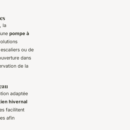
es
 la
d’une
pompe à
olutions
 escaliers ou de
couverture dans
ervation de la
’eau
ation adaptée
ien hivernal
s facilitent
es afin