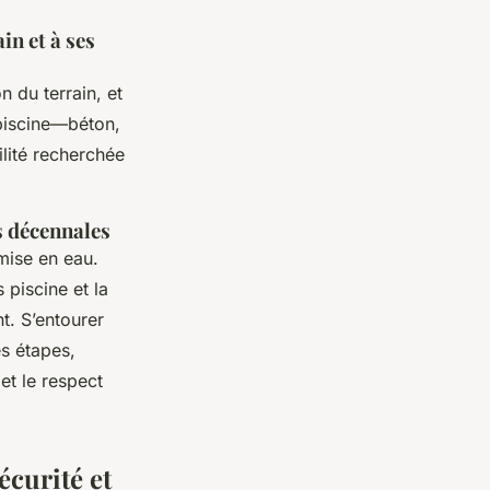
in et à ses
n du terrain, et
 piscine—béton,
lité recherchée
es décennales
mise en eau.
piscine et la
t. S’entourer
es étapes,
 et le respect
écurité et