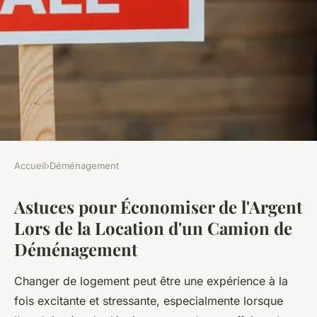
Accueil
›
Déménagement
DÉMÉNAGEMENT
Astuces pour Économiser de l'Argent
Astuces pour économiser de
Lors de la Location d'un Camion de
l'argent lors de la location
Déménagement
d'un camion de
déménagement
Changer de logement peut être une expérience à la
fois excitante et stressante, especialmente lorsque
Léana
•
18 novembre 2024
•
6 min de lecture