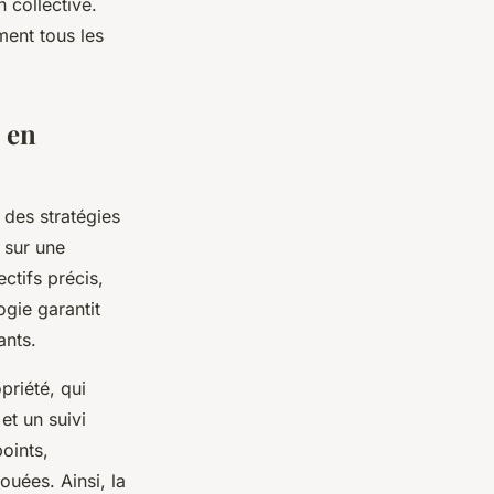
 collective.
ment tous les
s en
r des stratégies
 sur une
ectifs précis,
ogie garantit
ants.
priété, qui
et un suivi
points,
ouées. Ainsi, la