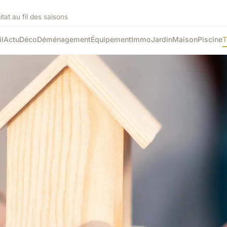
tat au fil des saisons
l
Actu
Déco
Déménagement
Équipement
Immo
Jardin
Maison
Piscine
T