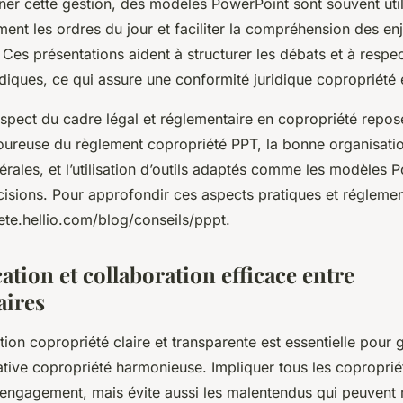
r cette gestion, des modèles PowerPoint sont souvent util
ment les ordres du jour et faciliter la compréhension des en
 Ces présentations aident à structurer les débats et à respec
diques, ce qui assure une conformité juridique copropriété
espect du cadre légal et réglementaire en copropriété repos
igoureuse du règlement copropriété PPT, la bonne organisati
rales, et l’utilisation d’outils adaptés comme les modèles 
cisions. Pour approfondir ces aspects pratiques et réglemen
ete.hellio.com/blog/conseils/pppt.
ion et collaboration efficace entre
aires
n copropriété claire et transparente est essentielle pour g
ative copropriété harmonieuse. Impliquer tous les coproprié
engagement, mais évite aussi les malentendus qui peuvent ra