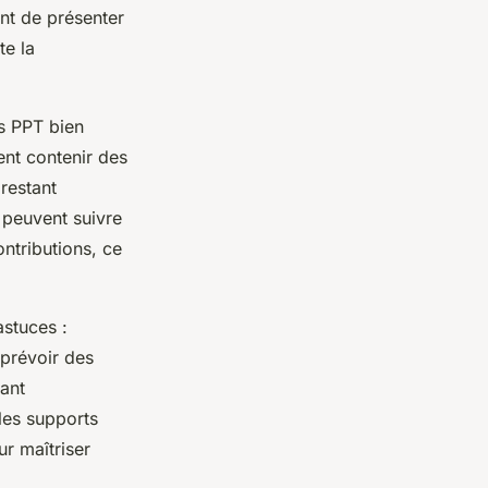
ent de présenter
te la
ts PPT bien
nt contenir des
 restant
s peuvent suivre
ntributions, ce
astuces :
 prévoir des
ant
les supports
ur maîtriser