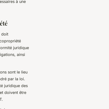
cessaires à une
été
 doit
 copropriété
formité juridique
igations, ainsi
ns sont le lieu
ré par la loi.
é juridique des
et doivent être
T.