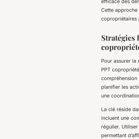
efficace des dém
Cette approche s
Léana
•
1 octobre 2025
•
6 min de lecture
copropriétaires 
Stratégies 
copropriét
Pour assurer la 
PPT copropriété
compréhension cl
planifier les ac
une coordination
La clé réside da
incluent une com
régulier. Utilise
permettant d’aff