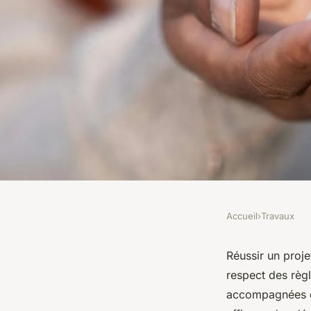
Accueil
›
Travaux
TRAVAUX
Pppt : stratégies clé
Réussir un proje
respect des règl
projets en copropri
accompagnées d’