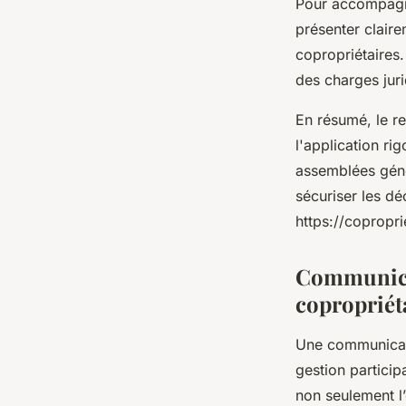
Pour accompagne
présenter claire
copropriétaires.
des charges juri
En résumé, le r
l'application r
assemblées géné
sécuriser les dé
https://copropri
Communicat
copropriét
Une communicatio
gestion particip
non seulement l’