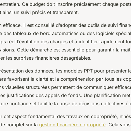
’entretien. Ce budget doit inscrire précisément chaque pos
nt ainsi un suivi précis et transparent.
 efficace, il est conseillé d’adopter des outils de suivi fina
e des tableaux de bord automatisés ou des logiciels spéciali
ps réel l’évolution des charges et à identifier rapidement to
isions. Cette démarche est essentielle pour garantir la maît
er les surprises financières désagréables.
résentation des données, les modèles PPT pour présenter le
ers favorisent la clarté et la compréhension par tous les cop
ns visuelles structurées permettent de communiquer efficace
les justifications des appels de fonds. Une planification mé
ire confiance et facilite la prise de décisions collectives éc
r cet aspect fondamental des travaux en copropriété, n’hés
ide complet sur la
gestion financière copropriété
. Cela vous