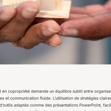
s pour réussir vos
t en copropriété demande un équilibre subtil entre organisa
es et communication fluide. L’utilisation de stratégies claire
été
outils adaptés comme des présentations PowerPoint, facili