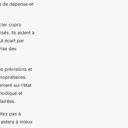
te de dépense et
ncier copro
sés. Ils aident à
ut écart par
rise des
s prévisions et
ropriétaires.
ment sur l’état
thodique et
lairées.
itez pas à
 aidera à mieux