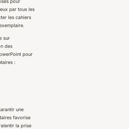
isés pour
jeux par tous les
ter les cahiers
 exemplaire.
e sur
on des
PowerPoint pour
taires :
arantir une
taires favorise
lentir la prise