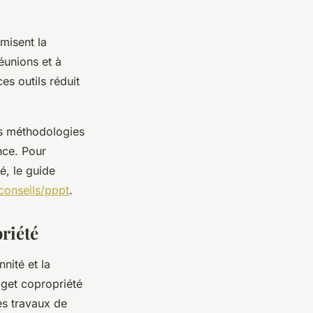
misent la
réunions et à
es outils réduit
es méthodologies
nce. Pour
é, le guide
/conseils/pppt
.
riété
nité et la
get copropriété
es travaux de