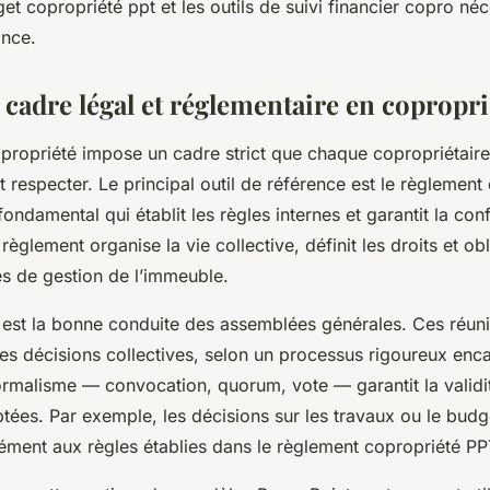
get copropriété ppt et les outils de suivi financier copro né
nce.
 cadre légal et réglementaire en copropri
opropriété impose un cadre strict que chaque copropriétaire
respecter. Le principal outil de référence est le règlement
ndamental qui établit les règles internes et garantit la con
èglement organise la vie collective, définit les droits et obl
és de gestion de l’immeuble.
 est la bonne conduite des assemblées générales. Ces réunio
es décisions collectives, selon un processus rigoureux encad
ormalisme — convocation, quorum, vote — garantit la validit
tées. Par exemple, les décisions sur les travaux ou le budg
ment aux règles établies dans le règlement copropriété PP