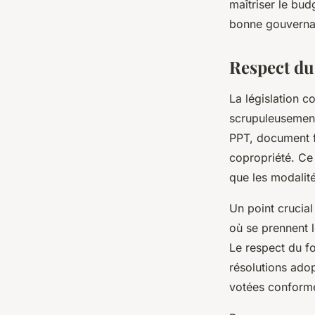
maîtriser le bud
bonne gouverna
Respect du
La législation c
scrupuleusement 
PPT, document fo
copropriété. Ce r
que les modalit
Un point crucial
où se prennent l
Le respect du f
résolutions adop
votées conformé